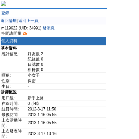
登錄
返回論壇
返回上一頁
|
m119622 (UID: 34991)
發消息
空間訪問量
26
個人資料
基本資料
統計信息:
好友數 2
記錄數 0
日誌數 0
相冊數 0
暱稱:
小女子
性別:
保密
生日:
-
活躍概況
用戶組:
新手上路
在線時間:
0 小時
註冊時間:
2012-3-17 11:50
最後訪問:
2013-1-16 05:55
上次活動時
2013-1-16 05:55
間:
上次發表時
2012-3-17 13:16
間: