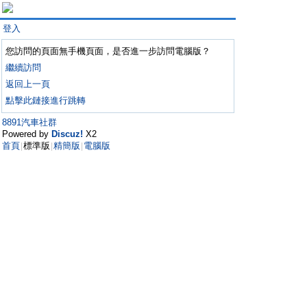
登入
您訪問的頁面無手機頁面，是否進一步訪問電腦版？
繼續訪問
返回上一頁
點擊此鏈接進行跳轉
8891汽車社群
Powered by
Discuz!
X2
首頁
標準版
精簡版
電腦版
|
|
|