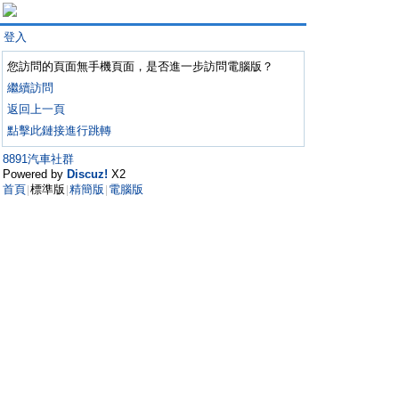
登入
您訪問的頁面無手機頁面，是否進一步訪問電腦版？
繼續訪問
返回上一頁
點擊此鏈接進行跳轉
8891汽車社群
Powered by
Discuz!
X2
首頁
標準版
精簡版
電腦版
|
|
|