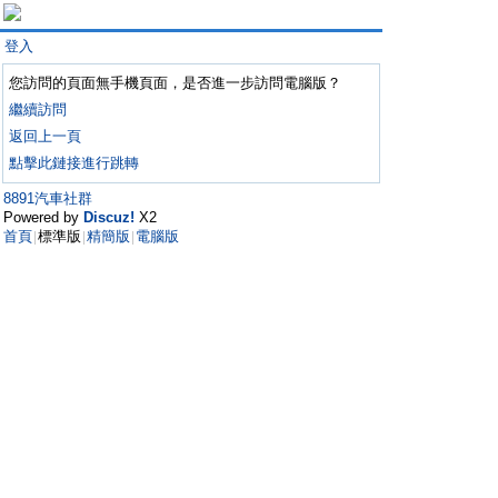
登入
您訪問的頁面無手機頁面，是否進一步訪問電腦版？
繼續訪問
返回上一頁
點擊此鏈接進行跳轉
8891汽車社群
Powered by
Discuz!
X2
首頁
標準版
精簡版
電腦版
|
|
|