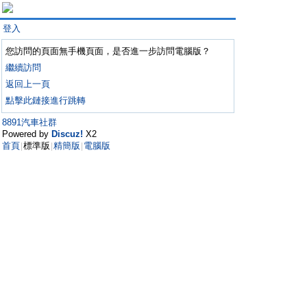
登入
您訪問的頁面無手機頁面，是否進一步訪問電腦版？
繼續訪問
返回上一頁
點擊此鏈接進行跳轉
8891汽車社群
Powered by
Discuz!
X2
首頁
標準版
精簡版
電腦版
|
|
|