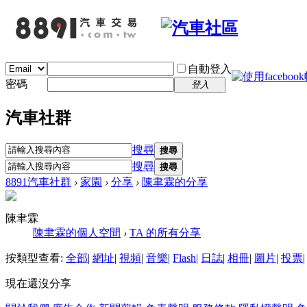
自動登入
密碼
登入
汽車社群
搜尋
搜尋
搜尋
搜尋
8891汽車社群
›
家園
›
分享
›
陳聿霖的分享
陳聿霖
陳聿霖的個人空間
›
TA 的所有分享
按類型查看:
全部
|
網址
|
視頻
|
音樂
|
Flash
|
日誌
|
相冊
|
圖片
|
投票
|
現在還沒分享