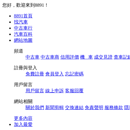
您好，歡迎來到8891！
8891首頁
找汽車
中古車行
汽車百科
網站地圖
頻道
中古車
中古車商
信用評價
機 車
成交見證
查車記
註冊與登入
免費註冊
會員登入
忘記密碼
用戶留言
用戶留言
線上申訴
客服回覆
網站相關
關於我們
新聞剪輯
交換連結
免責聲明
服務條款
隱
更多內容
加入最愛