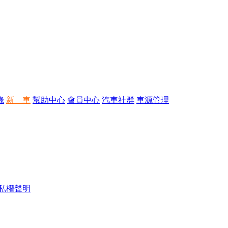
錄
新 車
幫助中心
會員中心
汽車社群
車源管理
私權聲明