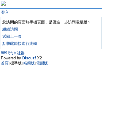
登入
您訪問的頁面無手機頁面，是否進一步訪問電腦版？
繼續訪問
返回上一頁
點擊此鏈接進行跳轉
8891汽車社群
Powered by
Discuz!
X2
首頁
標準版
精簡版
電腦版
|
|
|