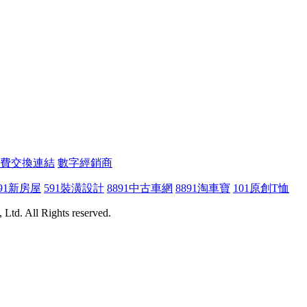
費交換連結
數字經銷商
91新房屋
591裝潢設計
8891中古車網
8891淘車寶
101原創T恤
Ltd. All Rights reserved.