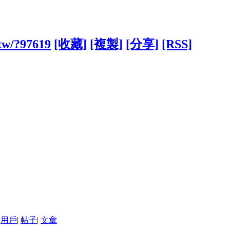
.tw/?97619
[收藏]
[複製]
[分享]
[RSS]
用戶
|
帖子
|
文章