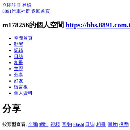
立即註冊
登錄
8891汽車社群
返回首頁
m178256的個人空間
https://bbs.8891.com
空間首頁
動態
記錄
日誌
相冊
主題
分享
好友
留言板
個人資料
分享
按類型查看:
全部
|
網址
|
視頻
|
音樂
|
Flash
|
日誌
|
相冊
|
圖片
|
投票
|