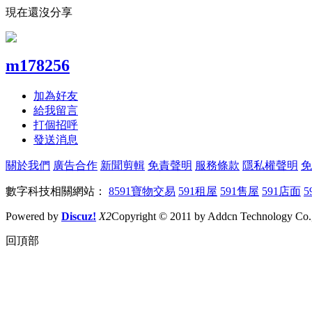
現在還沒分享
m178256
加為好友
給我留言
打個招呼
發送消息
關於我們
廣告合作
新聞剪輯
免責聲明
服務條款
隱私權聲明
免
數字科技相關網站：
8591寶物交易
591租屋
591售屋
591店面
5
Powered by
Discuz!
X2
Copyright © 2011 by Addcn Technology Co., 
回頂部