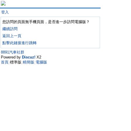
登入
您訪問的頁面無手機頁面，是否進一步訪問電腦版？
繼續訪問
返回上一頁
點擊此鏈接進行跳轉
8891汽車社群
Powered by
Discuz!
X2
首頁
標準版
精簡版
電腦版
|
|
|